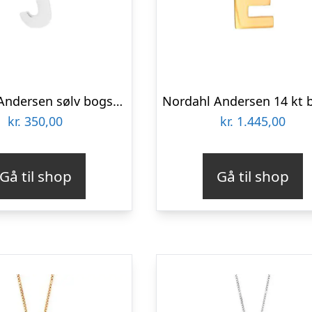
Nordahl Andersen sølv bogstav J
kr.
350,00
kr.
1.445,00
Gå til shop
Gå til shop