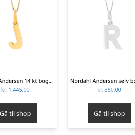
Nordahl Andersen 14 kt bogstav J
kr.
1.445,00
kr.
350,00
Gå til shop
Gå til shop