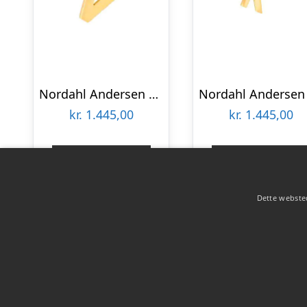
Nordahl Andersen 14 kt bogstav V
kr.
1.445,00
kr.
1.445,00
Gå til shop
Gå til shop
Dette websted
Copyright 2026 - Pilanto Aps