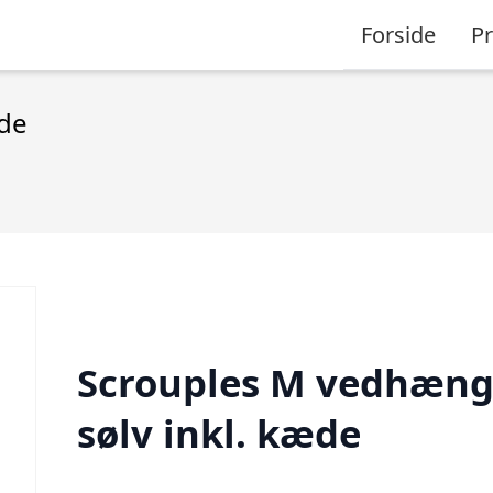
Forside
P
æde
Scrouples M vedhæn
sølv inkl. kæde