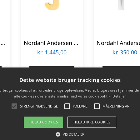
Nordahl Andersen 14 kt bogstav K
Nordahl Andersen 14 kt bogstav J
kr.
1.445,00
kr.
350,00
Gå til shop
Gå til sho
Dette website bruger tracking cookies
 bruger cookies til at forbedre brugeroplevelsen. Ved at bruge vores hjemmeside
alle cookies i overensstemmelse med vores cookiepolitik.
Detaljer
STRENGT NØDVENDIGE
YDEEVNE
MÅLRETNING AF
TILLAD COOKIES
TILLAD IKKE COOKIES
VIS DETALJER