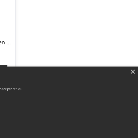
Nordahl Andersen sølv bogstav F
×
p
 accepterer du
Forside
Om / kontakt
Blog
Betingelser