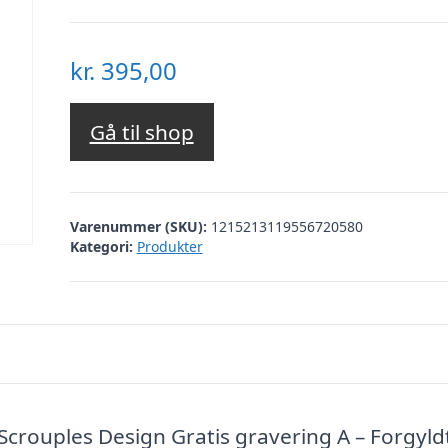
kr.
395,00
Gå til shop
Varenummer (SKU):
1215213119556720580
Kategori:
Produkter
rouples Design Gratis gravering A – Forgyld