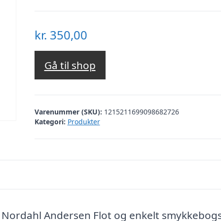
kr.
350,00
Gå til shop
Varenummer (SKU):
1215211699098682726
Kategori:
Produkter
 Nordahl Andersen Flot og enkelt smykkebog